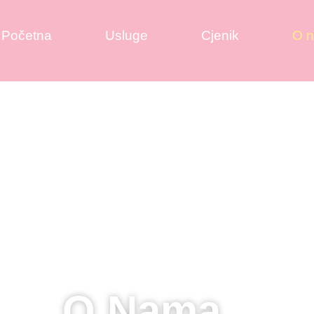
Početna
Usluge
Cjenik
O 
O Nama