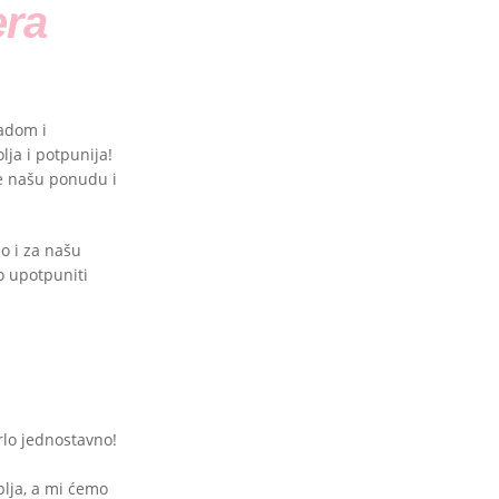
era
radom i
ja i potpunija!
le našu ponudu i
o i za našu
o upotpuniti
vrlo jednostavno!
blja, a mi ćemo