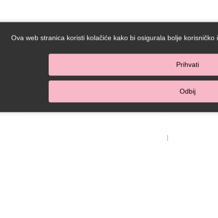
Ova web stranica koristi kolačiće kako bi osigurala bolje korisničko isk
Prihvati
Odbij
Upravljanje kolačićima: Pohranu čak i nužnih kolačića možete isključiti u 
postavljanje svih kolačića, neki aspekti web-stranice možda 
Politika kolačića
|
Politika privat