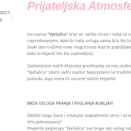
Prijateljska Atmosf
Iza naziva “
Vješalica
” krije se velika strast i volja za 
napredovanjem, kako bi naša usluga vama bila što bol
Svaki dan tražimo nove mogućnosti koje bi poboljša
kako bi klijenti bili što zadovoljniji.
Zadovoljstvo naših klijenata predstavlja za nas osobn
“Vješalicu” stalni radni izazov! Neprestano se trudim
ponudu, koja mora ići ususret vašim željama!
BRZA USLUGA PRANJA I PEGLANJA RUBLJA!!!
Štedite svoje živce i smanjite svakodnevni stres i to 
Vrlo jednostavno?
Povjerite pegleraju “Vješalica” sve brige oko vašeg ru