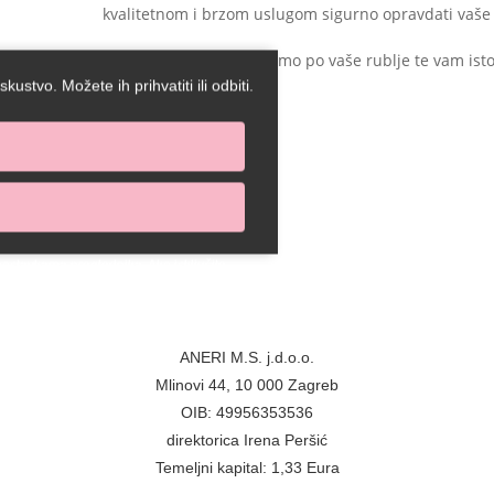
kvalitetnom i brzom uslugom sigurno opravdati vaše 
Nazovite nas i mi dolazimo po vaše rublje te vam is
zapakirano.
ustvo. Možete ih prihvatiti ili odbiti.
postavkama preglednika. Ako isključite
više neće funkcionirati.
nosti
ANERI M.S. j.d.o.o.
Mlinovi 44, 10 000 Zagreb
OIB: 49956353536
direktorica Irena Peršić
Temeljni kapital: 1,33 Eura